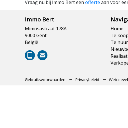
Vraag nu bij Immo Bert een
offerte
aan voor ee
Immo Bert
Navig
Mimosastraat 178A
Home
9000 Gent
Te koo
België
Te huur
Nieuwb
Realisat
Verkop
Gebruiksvoorwaarden
Privacybeleid
Web devel