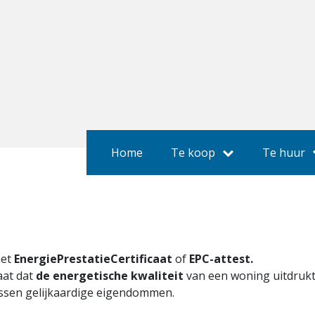
Home
Te koop
Te huur
het
EnergiePrestatieCertificaat
of
EPC-attest.
caat dat
de energetische kwaliteit
van een woning uitdruk
ussen gelijkaardige eigendommen.