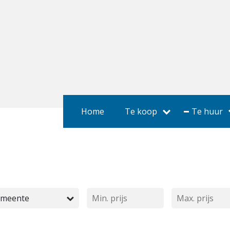
Home
Te koop
Te huur
emeente