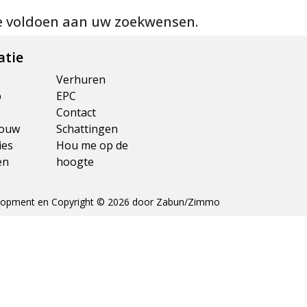
e voldoen aan uw zoekwensen.
atie
Verhuren
p
EPC
Contact
ouw
Schattingen
ies
Hou me op de
en
hoogte
opment en Copyright © 2026 door
Zabun
/
Zimmo