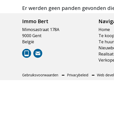
Er werden geen panden gevonden di
Immo Bert
Navig
Mimosastraat 178A
Home
9000 Gent
Te koo
België
Te huur
Nieuwb
Realisat
Verkop
Gebruiksvoorwaarden
Privacybeleid
Web devel