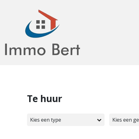
Te huur
Kies een type
Kies een g