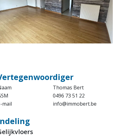
Vertegenwoordiger
Naam
Thomas Bert
GSM
0496 73 51 22
-mail
info@immobert.be
Indeling
Gelijkvloers