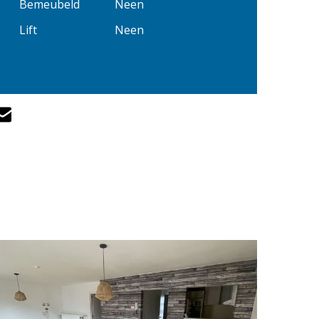
Bemeubeld
Neen
Lift
Neen